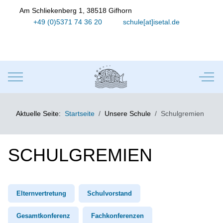
Am Schliekenberg 1, 38518 Gifhorn
+49 (0)5371 74 36 20
schule[at]isetal.de
Mobile Menu Toggle
Off-
Aktuelle Seite:
Startseite
Unsere Schule
Schulgremien
SCHULGREMIEN
Elternvertretung
Schulvorstand
Gesamtkonferenz
Fachkonferenzen