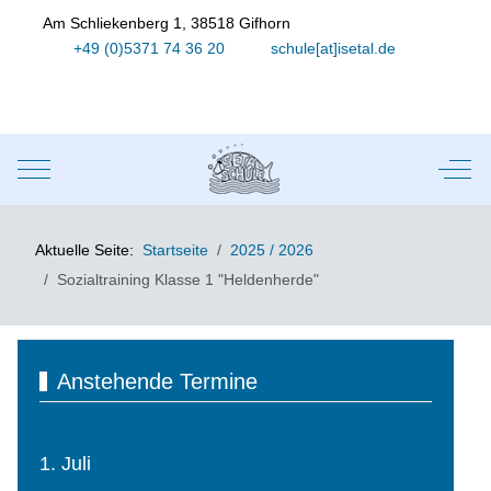
Am Schliekenberg 1, 38518 Gifhorn
+49 (0)5371 74 36 20
schule[at]isetal.de
Mobile Menu Toggle
Off-
Aktuelle Seite:
Startseite
2025 / 2026
Sozialtraining Klasse 1 "Heldenherde"
Anstehende Termine
1. Juli