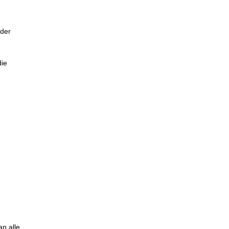
 der
die
n alle