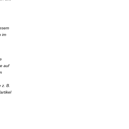
iesem
n im
e
e auf
n
 z. B.
artikel